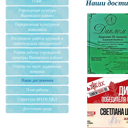
Наши дост
О нас
Учреждения культуры
Ишимского района
Передвижные культурные
комплексы
Расписание работы кружков и
любительских объединений
Режим работы учреждений
культуры Ишимского района
Ответы на часто задаваемые
вопросы
Наши достижения
План работы
Структура МАУК ЦКД
Доступная среда