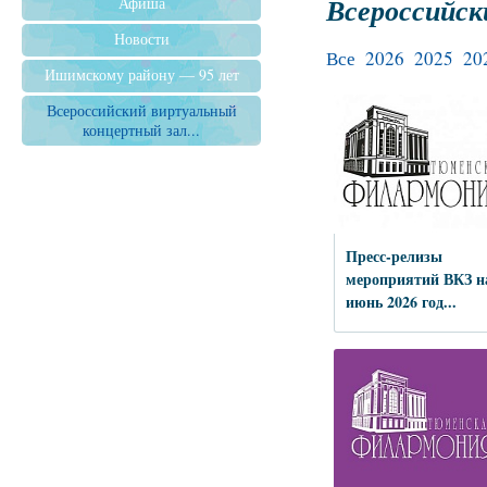
Всероссийск
Афиша
Новости
Все
2026
2025
20
Ишимскому району — 95 лет
Всероссийский виртуальный
концертный зал...
Пресс-релизы
мероприятий ВКЗ н
июнь 2026 год...