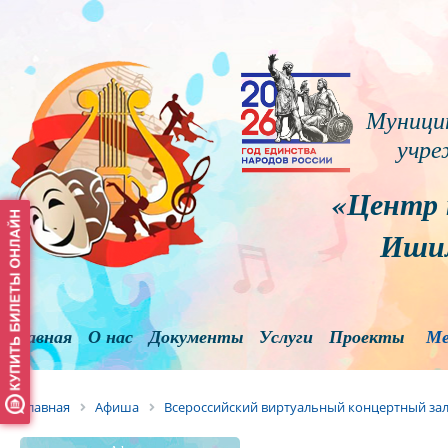
Муници
учре
«Центр 
Ишим
Главная
О нас
Документы
Услуги
Проекты
Ме
Главная
Афиша
Всероссийский виртуальный концертный зал