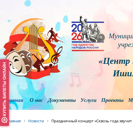
Муници
учре
«Центр 
Ишим
Главная
О нас
Документы
Услуги
Проекты
М
Главная
Новости
Праздничный концерт «Сквозь года звучит 