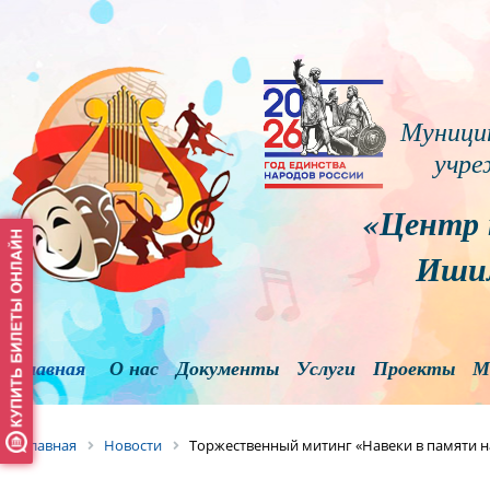
Муници
учре
«Центр 
Ишим
Главная
О нас
Документы
Услуги
Проекты
М
Главная
Новости
Торжественный митинг «Навеки в памяти 