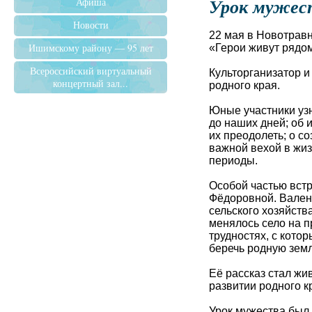
Урок мужес
Афиша
Новости
22 мая в Новотрав
Ишимскому району — 95 лет
«Герои живут рядо
Всероссийский виртуальный
Культорганизатор и
концертный зал...
родного края.
Юные участники уз
до наших дней; об 
их преодолеть; о с
важной вехой в жиз
периоды.
Особой частью вст
Фёдоровной. Вален
сельского хозяйств
менялось село на п
трудностях, с кото
беречь родную зем
Её рассказ стал ж
развитии родного кр
Урок мужества был 