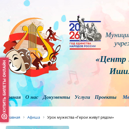
Муници
учре
«Центр 
Ишим
Главная
О нас
Документы
Услуги
Проекты
Ме
Главная
Афиша
Урок мужества «Герои живут рядом»